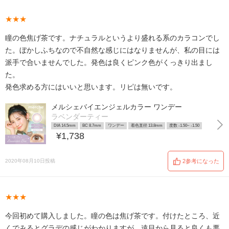
★★★
瞳の色焦げ茶です。ナチュラルというより盛れる系のカラコンでし
た。ぼかしふちなので不自然な感じにはなりませんが、私の目には
派手で合いませんでした。発色は良くピンク色がくっきり出まし
た。
発色求める方にはいいと思います。リピは無いです。
メルシェバイエンジェルカラー ワンデー
ラベンダーティー
DIA 14.5mm
BC 8.7mm
ワンデー
着色直径 13.8mm
度数 -1.50~ -1.50
¥1,738
2020年08月10日投稿
2参考になった
★★★
今回初めて購入しました。瞳の色は焦げ茶です。付けたところ、近
くでみるとグラデの感じがわかりますが、遠目から見ると良くも悪