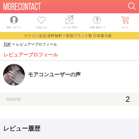
登録・ログイン
お気に入り
メルマガ
・
割引
お買い物ガイド
カート
カラコン全品 送料無料 × 取扱ブランド数 日本最大級
TOP
>
レビュアープロフィール
レビュアープロフィール
モアコンユーザーの声
2
投稿件数
レビュー履歴