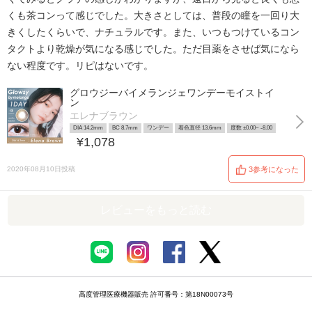
くも茶コンって感じでした。大きさとしては、普段の瞳を一回り大
きくしたくらいで、ナチュラルです。また、いつもつけているコン
タクトより乾燥が気になる感じでした。ただ目薬をさせば気になら
ない程度です。リピはないです。
グロウジーバイメランジェワンデーモイストイ
ン
エレナブラウン
DIA 14.2mm
BC 8.7mm
ワンデー
着色直径 13.6mm
度数 ±0.00~ -8.00
¥1,078
2020年08月10日投稿
3参考になった
レビューをもっと読む
高度管理医療機器販売 許可番号：第18N00073号