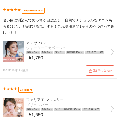
★★★★★
SuperExcellent
凄い目に馴染んでめっちゃ自然だし、自然でナチュラルな黒コンも
あるけどより垢抜ける気がする！これ試用期間1ヶ月のやつ作って欲
しい！！！
アンヴィUV
ウォーターモカベージュ
DIA 14.0mm
BC 8.6mm
ワンデー
着色直径 12.8mm
度数 ±0.00~ -10.00
¥1,760
2023年10月18日投稿
3参考になった
★★★★
Excellent
フェリアモ マンスリー
ブリュレパール
DIA 14.2mm
BC 8.6mm
1ヶ月
着色直径 13.5mm
度数 ±0.00~ -8.00
¥1,650