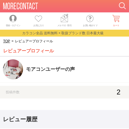
登録・ログイン
お気に入り
メルマガ
・
割引
お買い物ガイド
カート
カラコン全品 送料無料 × 取扱ブランド数 日本最大級
TOP
>
レビュアープロフィール
レビュアープロフィール
モアコンユーザーの声
2
投稿件数
レビュー履歴