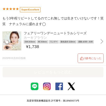
★★★★★
SuperExcellent
もう3年程リピートしてるのでこれ無しでは生きていけないです！笑
笑 ナチュラルに盛れます◯
フェアリーワンデーニュートラルシリーズ
カーキブラウン
DIA 14.5mm
BC 8.6mm
ワンデー
着色直径 13.8mm
度数 ±0.00~ -8.00
¥1,738
2026年03月20日投稿
0参考になった
レビューをもっと読む
高度管理医療機器販売 許可番号：第18N00073号