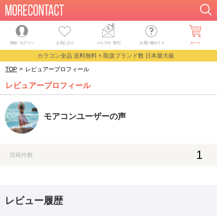
登録・ログイン
お気に入り
メルマガ
・
割引
お買い物ガイド
カート
カラコン全品 送料無料 × 取扱ブランド数 日本最大級
TOP
>
レビュアープロフィール
レビュアープロフィール
モアコンユーザーの声
1
投稿件数
レビュー履歴