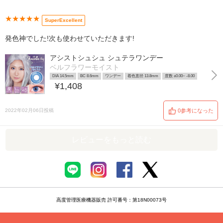
★★★★★
SuperExcellent
発色神でした!次も使わせていただきます!
アシストシュシュ シュテラワンデー
ベルフラワーモイスト
DIA 14.5mm
BC 8.6mm
ワンデー
着色直径 13.8mm
度数 ±0.00~ -8.00
¥1,408
2022年02月06日投稿
0参考になった
レビューをもっと読む
高度管理医療機器販売 許可番号：第18N00073号