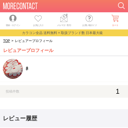
登録・ログイン
お気に入り
メルマガ
・
割引
お買い物ガイド
カート
カラコン全品 送料無料 × 取扱ブランド数 日本最大級
TOP
>
レビュアープロフィール
レビュアープロフィール
ﾎ
1
投稿件数
レビュー履歴