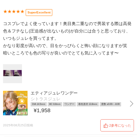
★★★★★
SuperExcellent
コスプレでよく使っています！奥目奥二重なので男装する際は高発
色＆フチなし(圧迫感が出ないもの)が自分には合うと思っており、
いつもジュレを買ってます。
かなり彩度が高いので、目をかっぴらくと怖い顔になりますが笑
暗いところでも色の写りが良いのでとても気に入ってます〜
エティアジュレワンデー
シトラスジュレ
DIA 14.5mm
BC 8.8mm
ワンデー
着色直径 13.8mm
度数 ±0.00~ -8.00
¥1,958
2025年08月25日投稿
2参考になった