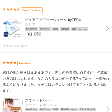
★★★★★
SuperExcellent
ピュアアクアツーウィーク byZERU
クリア
DIA 14.0mm
BC 8.7mm
2週間
着色直径
度数 -7.00~ -7.00
¥1,650
2022年02月03日投稿
★★★★
Excellent
着け心地と乾きはまあまあです。黒目の色素濃いめですが、色素薄
い系の目になれます。なんのカラコン使ってる?ってめっちゃ聞かれ
るようになりました。女子にはカラコンつけてることバレると思い
ます。
スウィートハート
スウィートオレンジ
DIA 14.2mm
BC 8.6mm
2週間
着色直径 13.4mm
度数 ±0.00~ -8.00