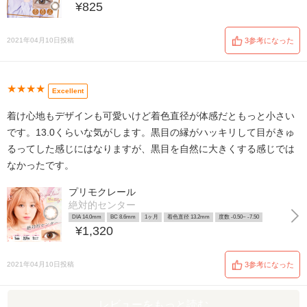
¥825
2021年04月10日投稿
3参考になった
★★★★
Excellent
着け心地もデザインも可愛いけど着色直径が体感だともっと小さい
です。13.0くらいな気がします。黒目の縁がハッキリして目がきゅ
るってした感じにはなりますが、黒目を自然に大きくする感じでは
なかったです。
プリモクレール
絶対的センター
DIA 14.0mm
BC 8.6mm
1ヶ月
着色直径 13.2mm
度数 -0.50~ -7.50
¥1,320
2021年04月10日投稿
3参考になった
レビューをもっと読む