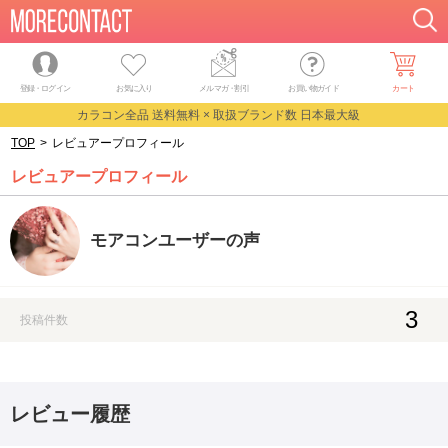
登録・ログイン
お気に入り
メルマガ
・
割引
お買い物ガイド
カート
カラコン全品 送料無料 × 取扱ブランド数 日本最大級
TOP
>
レビュアープロフィール
レビュアープロフィール
モアコンユーザーの声
3
投稿件数
レビュー履歴