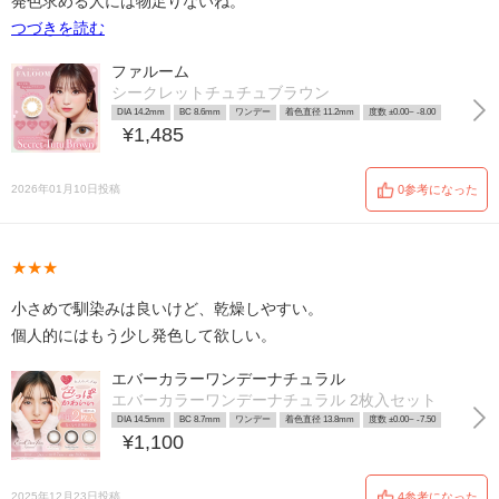
発色求める人には物足りないね。
つづきを読む
ファルーム
シークレットチュチュブラウン
DIA 14.2mm
BC 8.6mm
ワンデー
着色直径 11.2mm
度数 ±0.00~ -8.00
¥1,485
2026年01月10日投稿
0参考になった
★★★
小さめで馴染みは良いけど、乾燥しやすい。
個人的にはもう少し発色して欲しい。
エバーカラーワンデーナチュラル
エバーカラーワンデーナチュラル 2枚入セット
DIA 14.5mm
BC 8.7mm
ワンデー
着色直径 13.8mm
度数 ±0.00~ -7.50
¥1,100
2025年12月23日投稿
4参考になった