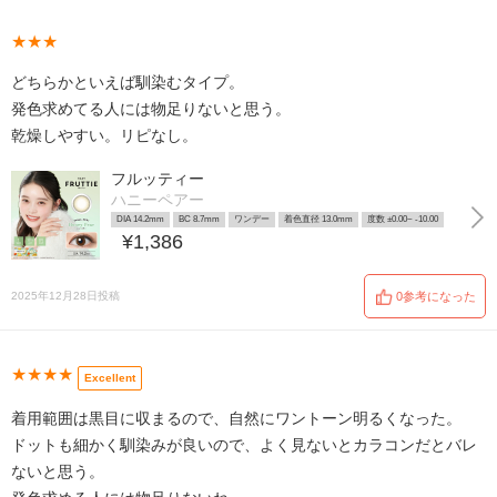
★★★
どちらかといえば馴染むタイプ。
発色求めてる人には物足りないと思う。
乾燥しやすい。リピなし。
フルッティー
ハニーペアー
DIA 14.2mm
BC 8.7mm
ワンデー
着色直径 13.0mm
度数 ±0.00~ -10.00
¥1,386
2025年12月28日投稿
0参考になった
★★★★
Excellent
着用範囲は黒目に収まるので、自然にワントーン明るくなった。
ドットも細かく馴染みが良いので、よく見ないとカラコンだとバレ
ないと思う。