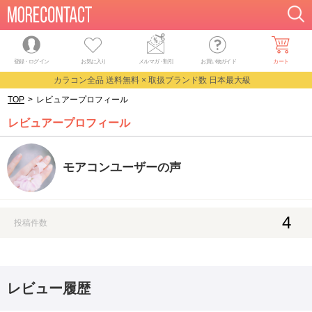
登録・ログイン
お気に入り
メルマガ
・
割引
お買い物ガイド
カート
カラコン全品 送料無料 × 取扱ブランド数 日本最大級
TOP
>
レビュアープロフィール
レビュアープロフィール
モアコンユーザーの声
4
投稿件数
レビュー履歴