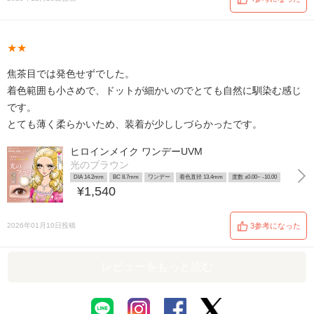
★★
焦茶目では発色せずでした。
着色範囲も小さめで、ドットが細かいのでとても自然に馴染む感じ
です。
とても薄く柔らかいため、装着が少ししづらかったです。
ヒロインメイク ワンデーUVM
光のブラウン
DIA 14.2mm
BC 8.7mm
ワンデー
着色直径 13.4mm
度数 ±0.00~ -10.00
¥1,540
2026年01月10日投稿
3参考になった
レビューをもっと読む