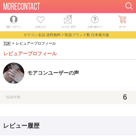
登録・ログイン
お気に入り
メルマガ
・
割引
お買い物ガイド
カート
カラコン全品 送料無料 × 取扱ブランド数 日本最大級
TOP
>
レビュアープロフィール
レビュアープロフィール
モアコンユーザーの声
6
投稿件数
レビュー履歴