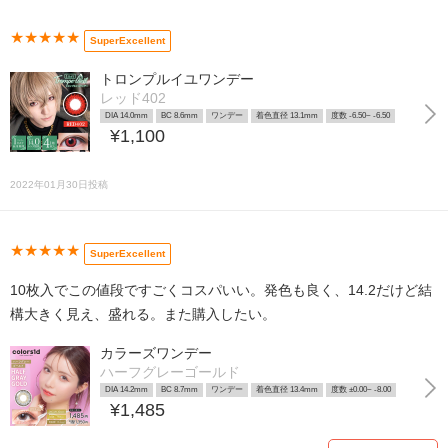
★★★★★
SuperExcellent
トロンプルイユワンデー
レッド402
DIA 14.0mm
BC 8.6mm
ワンデー
着色直径 13.1mm
度数 -6.50~ -6.50
¥1,100
2022年01月30日投稿
★★★★★
SuperExcellent
10枚入でこの値段ですごくコスパいい。発色も良く、14.2だけど結
構大きく見え、盛れる。また購入したい。
カラーズワンデー
ハーフグレーゴールド
DIA 14.2mm
BC 8.7mm
ワンデー
着色直径 13.4mm
度数 ±0.00~ -8.00
¥1,485