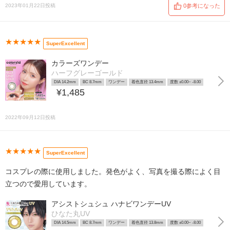
2023年01月22日投稿
0参考になった
★★★★★
SuperExcellent
カラーズワンデー
ハーフグレーゴールド
DIA 14.2mm
BC 8.7mm
ワンデー
着色直径 13.4mm
度数 ±0.00~ -8.00
¥1,485
2022年09月12日投稿
★★★★★
SuperExcellent
コスプレの際に使用しました。発色がよく、写真を撮る際によく目
立つので愛用しています。
アシストシュシュ ハナビワンデーUV
ひなた丸UV
DIA 14.5mm
BC 8.7mm
ワンデー
着色直径 13.8mm
度数 ±0.00~ -8.00