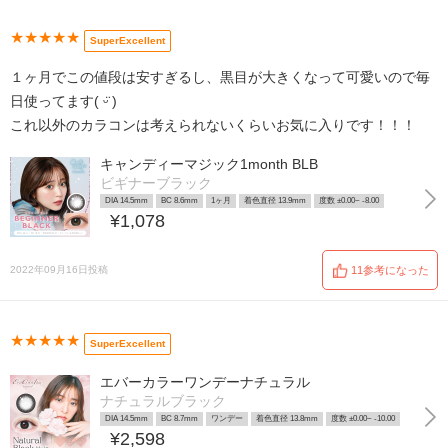
★★★★★
SuperExcellent
１ヶ月でこの値段は安すぎるし、黒目が大きくなって可愛いので毎
日使ってます( ᵕ̈ )
これ以外のカラコンは考えられないくらいお気に入りです！！！
キャンディーマジック1month BLB
ビギナーブラック
DIA 14.5mm
BC 8.6mm
1ヶ月
着色直径 13.9mm
度数 ±0.00~ -8.00
¥1,078
2022年09月16日投稿
11参考になった
★★★★★
SuperExcellent
エバーカラーワンデーナチュラル
ナチュラルブラック
DIA 14.5mm
BC 8.7mm
ワンデー
着色直径 13.8mm
度数 ±0.00~ -10.00
¥2,598