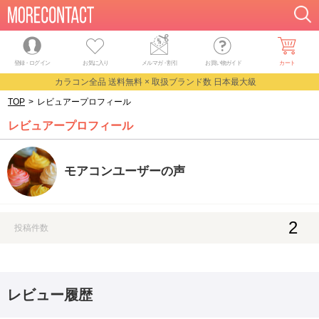
登録・ログイン
お気に入り
メルマガ
・
割引
お買い物ガイド
カート
カラコン全品 送料無料 × 取扱ブランド数 日本最大級
TOP
>
レビュアープロフィール
レビュアープロフィール
モアコンユーザーの声
2
投稿件数
レビュー履歴