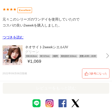
★★★★
Excellent
元々このシリーズのワンデイを使用していたので
コスパの良い2weekを購入しました。
つづきを読む
ネオサイト2weekシエルUV
グリーン
DIA 14.2mm
BC 8.7mm
2週間
着色直径 13.3mm
度数 ±0.00~ -10.00
¥1,069
2022年09月06日投稿
3参考になった
レビューをもっと読む