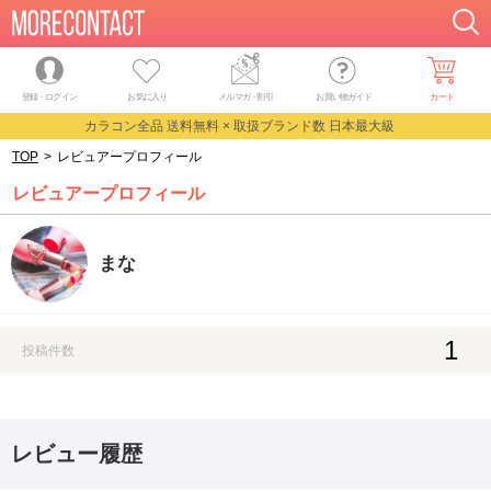
登録・ログイン
お気に入り
メルマガ
・
割引
お買い物ガイド
カート
カラコン全品 送料無料 × 取扱ブランド数 日本最大級
TOP
>
レビュアープロフィール
レビュアープロフィール
まな
1
投稿件数
レビュー履歴