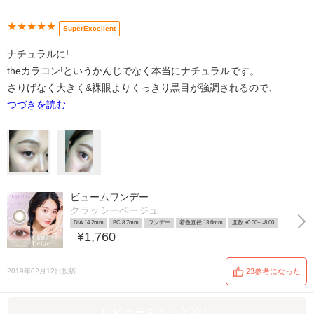
★★★★★
SuperExcellent
ナチュラルに!
theカラコン!というかんじでなく本当にナチュラルです。
さりげなく大きく&裸眼よりくっきり黒目が強調されるので、
つづきを読む
ビュームワンデー
クラッシーベージュ
DIA 14.2mm
BC 8.7mm
ワンデー
着色直径 13.6mm
度数 ±0.00~ -8.00
¥1,760
2019年02月12日投稿
23参考になった
レビューをもっと読む