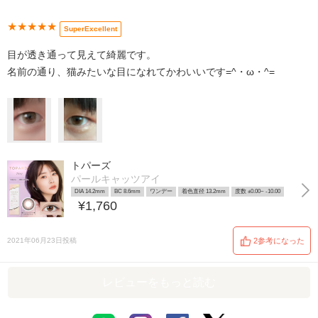
★★★★★
SuperExcellent
目が透き通って見えて綺麗です。
名前の通り、猫みたいな目になれてかわいいです=^・ω・^=
トパーズ
パールキャッツアイ
DIA 14.2mm
BC 8.6mm
ワンデー
着色直径 13.2mm
度数 ±0.00~ -10.00
¥1,760
2021年06月23日投稿
2参考になった
レビューをもっと読む