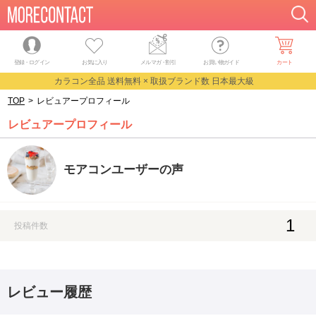
登録・ログイン
お気に入り
メルマガ
・
割引
お買い物ガイド
カート
カラコン全品 送料無料 × 取扱ブランド数 日本最大級
TOP
>
レビュアープロフィール
レビュアープロフィール
モアコンユーザーの声
1
投稿件数
レビュー履歴