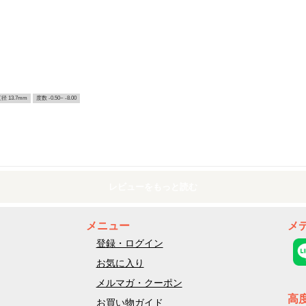
径 13.7mm
度数 -0.50~ -8.00
レビューをもっと読む
メニュー
メ
登録・ログイン
お気に入り
メルマガ・クーポン
高
お買い物ガイド