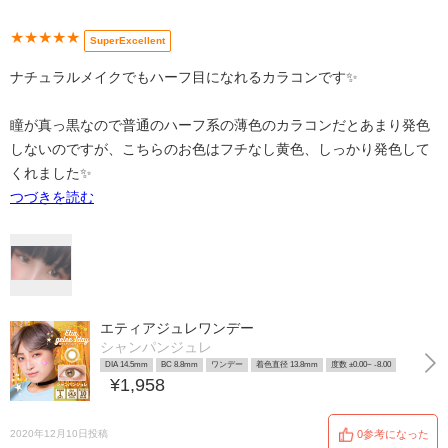
★★★★★
SuperExcellent
ナチュラルメイクでもハーフ目になれるカラコンです✨
瞳が真っ黒なので普通のハーフ系の薄色のカラコンだとあまり発色
しないのですが、こちらのお色はフチなし黄色、しっかり発色して
くれました✨
つづきを読む
エティアジュレワンデー
シャンパンジュレ
DIA 14.5mm
BC 8.8mm
ワンデー
着色直径 13.8mm
度数 ±0.00~ -8.00
¥1,958
2020年12月10日投稿
0参考になった