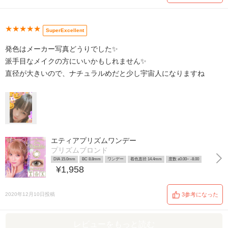
★★★★★
SuperExcellent
発色はメーカー写真どうりでした✨
派手目なメイクの方にいいかもしれません✨
直径が大きいので、ナチュラルめだと少し宇宙人になりますね
エティアプリズムワンデー
プリズムブロンド
DIA 15.0mm
BC 8.8mm
ワンデー
着色直径 14.4mm
度数 ±0.00~ -8.00
¥1,958
2020年12月10日投稿
3参考になった
レビューをもっと読む