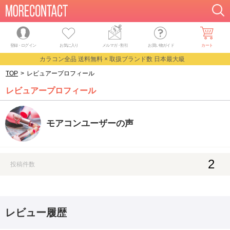
登録・ログイン
お気に入り
メルマガ
・
割引
お買い物ガイド
カート
カラコン全品 送料無料 × 取扱ブランド数 日本最大級
TOP
>
レビュアープロフィール
レビュアープロフィール
モアコンユーザーの声
2
投稿件数
レビュー履歴