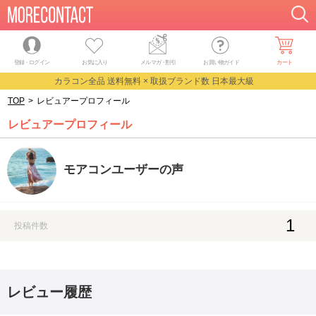
登録・ログイン
お気に入り
メルマガ
・
割引
お買い物ガイド
カート
カラコン全品 送料無料 × 取扱ブランド数 日本最大級
TOP
>
レビュアープロフィール
レビュアープロフィール
モアコンユーザーの声
1
投稿件数
レビュー履歴