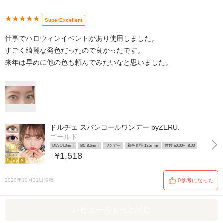
★★★★★
SuperExcellent
仕事でハロウィンイベントがあり使用しました。
すごく綺麗な発色だったので良かったです。
来年は早めに他の色も頼んでみたいなと思いました。
ドルチェ スパンコールワンデー byZERU.
ゴールド
DIA 14.0mm
BC 8.6mm
ワンデー
着色直径 13.2mm
度数 ±0.00~ -8.00
¥1,518
2020年10月31日投稿
0参考になった
レビューをもっと読む