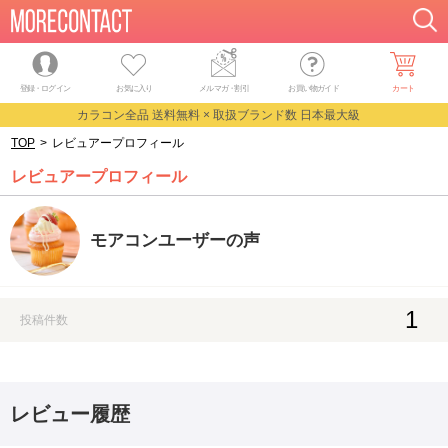
登録・ログイン
お気に入り
メルマガ
・
割引
お買い物ガイド
カート
カラコン全品 送料無料 × 取扱ブランド数 日本最大級
TOP
>
レビュアープロフィール
レビュアープロフィール
モアコンユーザーの声
1
投稿件数
レビュー履歴