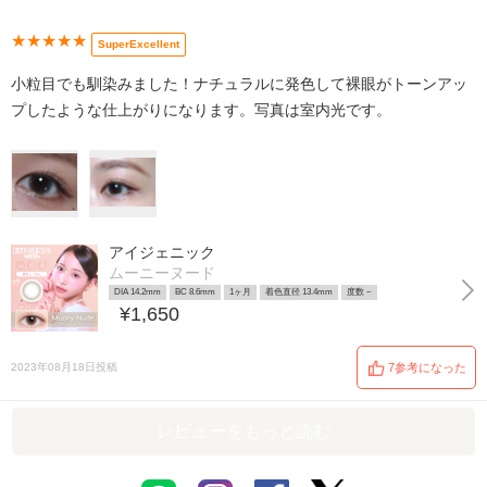
★★★★★
SuperExcellent
小粒目でも馴染みました！ナチュラルに発色して裸眼がトーンアッ
プしたような仕上がりになります。写真は室内光です。
アイジェニック
ムーニーヌード
DIA 14.2mm
BC 8.6mm
1ヶ月
着色直径 13.4mm
度数 ~
¥1,650
2023年08月18日投稿
7参考になった
レビューをもっと読む