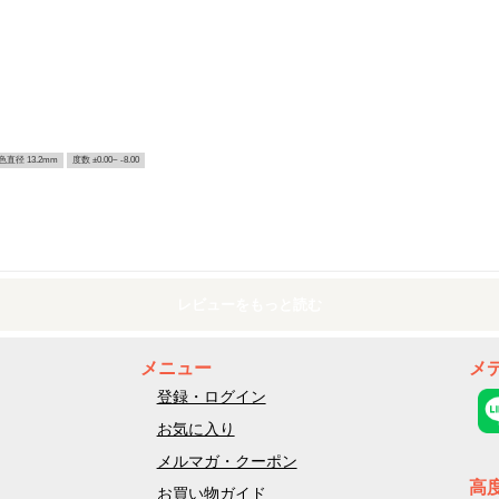
色直径 13.2mm
度数 ±0.00~ -8.00
レビューをもっと読む
メニュー
メ
登録・ログイン
お気に入り
メルマガ・クーポン
高
お買い物ガイド