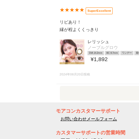
★★★★★
SuperExcellent
リピあり！
縁が程よくくっきり
レリッシュ
ノーブルグロウ
DIA 14.2mm
BC 8.7mm
ワンデー
着
¥1,892
2024年08月20日投稿
モアコンカスタマーサポート
お問い合わせメールフォーム
カスタマーサポートの営業時間