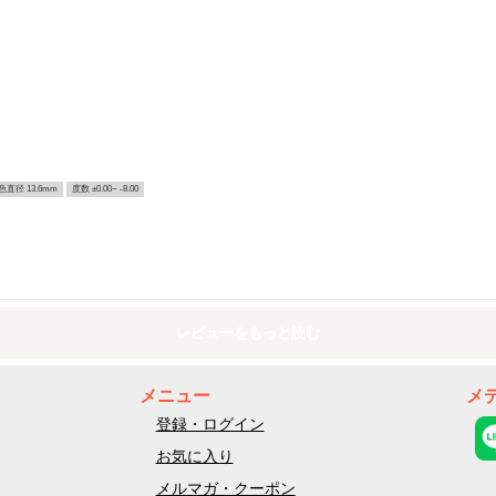
色直径 13.6mm
度数 ±0.00~ -8.00
レビューをもっと読む
メニュー
メ
登録・ログイン
お気に入り
メルマガ・クーポン