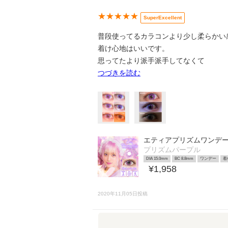
★★★★★
SuperExcellent
普段使ってるカラコンより少し柔らかい
着け心地はいいです。
思ってたより派手派手してなくて
つづきを読む
エティアプリズムワンデ
プリズムパープル
DIA 15.0mm
BC 8.8mm
ワンデー
着
¥1,958
2020年11月05日投稿