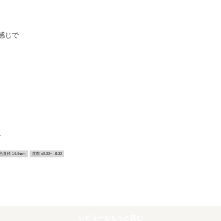
感じで
ー
色直径 14.4mm
度数 ±0.00~ -8.00
レビューをもっと読む