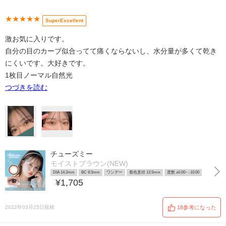
★★★★★
SuperExcellent
激お気に入りです。
自分の目のカーブ似合ってて痛くならないし、水分量が多くて乾き
にくいです。大好きです。
1枚目ノーマル自然光
つづきを読む
チューズミー
モイストブラウン(NEW)
DIA 14.2mm
BC 8.5mm
ワンデー
着色直径 13.5mm
度数 ±0.00~ -10.00
¥1,705
2022年03月25日投稿
18参考になった