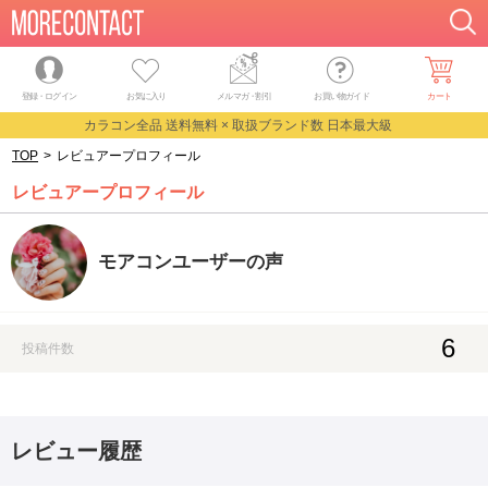
登録・ログイン
お気に入り
メルマガ
・
割引
お買い物ガイド
カート
カラコン全品 送料無料 × 取扱ブランド数 日本最大級
TOP
>
レビュアープロフィール
レビュアープロフィール
モアコンユーザーの声
6
投稿件数
レビュー履歴