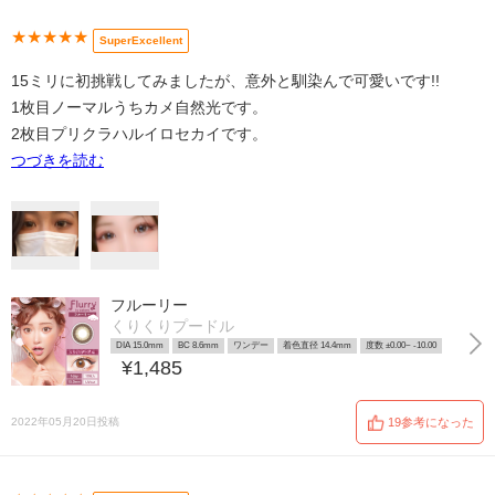
★★★★★
SuperExcellent
15ミリに初挑戦してみましたが、意外と馴染んで可愛いです!!
1枚目ノーマルうちカメ自然光です。
2枚目プリクラハルイロセカイです。
つづきを読む
フルーリー
くりくりプードル
DIA 15.0mm
BC 8.6mm
ワンデー
着色直径 14.4mm
度数 ±0.00~ -10.00
¥1,485
2022年05月20日投稿
19参考になった