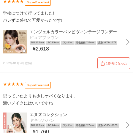
★★★★★
SuperExcellent
学校につけて行ってました!
バレずに盛れて可愛かったです!
エンジェルカラーバンビヴィンテージワンデー
ピュアブラウン
DIA 14.2mm
BC 8.5mm
ワンデー
着色直径 13.6mm
度数 -0.75~ -0.75
¥2,618
2022年01月20日投稿
1参考になった
★★★★★
SuperExcellent
思っていたよりも少しケバくなります。
濃いメイクにはいいですね
エヌズコレクション
ヤキソバパン
DIA 14.2mm
BC 8.6mm
ワンデー
着色直径 12.5mm
度数 ±0.00~ -10.00
¥1,760