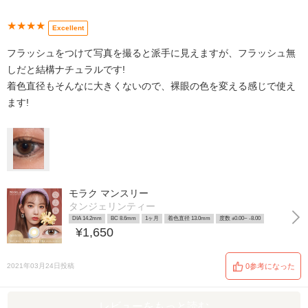
★★★★
Excellent
フラッシュをつけて写真を撮ると派手に見えますが、フラッシュ無
しだと結構ナチュラルです!
着色直径もそんなに大きくないので、裸眼の色を変える感じで使え
ます!
モラク マンスリー
タンジェリンティー
DIA 14.2mm
BC 8.6mm
1ヶ月
着色直径 13.0mm
度数 ±0.00~ -8.00
¥1,650
2021年03月24日投稿
0参考になった
レビューをもっと読む