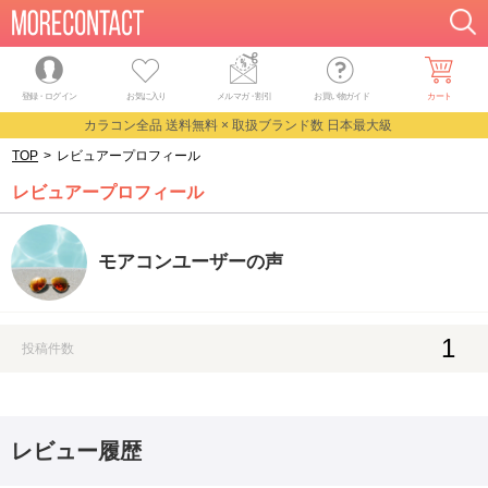
登録・ログイン
お気に入り
メルマガ
・
割引
お買い物ガイド
カート
カラコン全品 送料無料 × 取扱ブランド数 日本最大級
TOP
>
レビュアープロフィール
レビュアープロフィール
モアコンユーザーの声
1
投稿件数
レビュー履歴