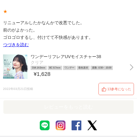
★
リニューアルしたかなんかで改悪でした。
前のがよかった。
ゴロゴロするし、付けてて不快感があります。
つづきを読む
ワンデーリフレアUVモイスチャー38
クリア
DIA 14.0mm
BC 8.7mm
ワンデー
着色直径
度数 -0.50~ -10.00
¥1,628
2022年03月21日投稿
13参考になった
レビューをもっと読む