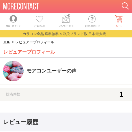
登録・ログイン
お気に入り
メルマガ
・
割引
お買い物ガイド
カート
カラコン全品 送料無料 × 取扱ブランド数 日本最大級
TOP
>
レビュアープロフィール
レビュアープロフィール
モアコンユーザーの声
1
投稿件数
レビュー履歴