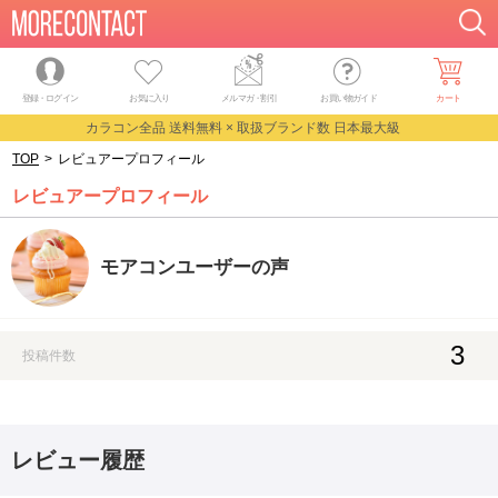
登録・ログイン
お気に入り
メルマガ
・
割引
お買い物ガイド
カート
カラコン全品 送料無料 × 取扱ブランド数 日本最大級
TOP
>
レビュアープロフィール
レビュアープロフィール
モアコンユーザーの声
3
投稿件数
レビュー履歴