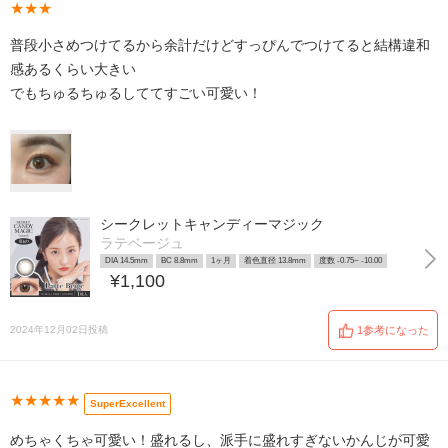
★★★
普段小さめつけてるから余計だけどすっぴんでつけてると結構違和
感あるくらい大きい
でもちゅるちゅるしててすごい可愛い！
シークレットキャンディーマジック
ラテベージュ
DIA 14.5mm
BC 8.8mm
1ヶ月
着色直径 13.8mm
度数 -0.75~ -10.00
¥1,100
2024年12月02日投稿
1参考になった
★★★★★
SuperExcellent
めちゃくちゃ可愛い！盛れるし、派手に盛れすぎないかんじが可愛