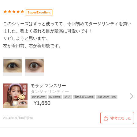
★★★★★
SuperExcellent
このシリーズはずっと使ってて、今回初めてタージリンティを買い
ました。程よく盛れる目が最高に可愛いです！
リピしようと思います。
左が着用前、右が着用後です。
モラク マンスリー
タンジェリンティー
DIA 14.2mm
BC 8.6mm
1ヶ月
着色直径 13.0mm
度数 ±0.00~ -8.00
¥1,650
2024年06月08日投稿
7参考になった