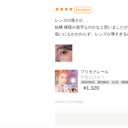
★★★★
Excellent
レンズの薄さが、、
結構 模様が派手なのかなと思いました
低いにもかかわらず、レンズが薄すぎる
プリモクレール
宇宙のひみつ
DIA 14.0mm
BC 8.6mm
1ヶ月
着色直
¥1,320
2020年11月15日投稿