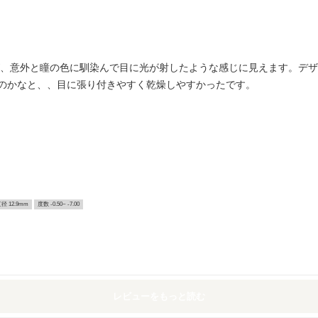
が、意外と瞳の色に馴染んで目に光が射したような感じに見えます。デ
のかなと、、目に張り付きやすく乾燥しやすかったです。
径 12.9mm
度数 -0.50~ -7.00
レビューをもっと読む