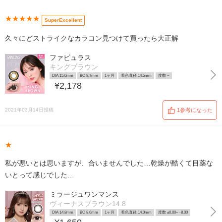
★★★★★
SuperExcellent
久々にどストライクなカラコン見つけて買ったら大正解
ファビュラス
キングブラウン
DIA 15.0mm
BC 8.7mm
1ヶ月
着色直径 14.5mm
度数 ~
¥2,178
2021年03月14日投稿
1参考になった
★
私が悪いとは思いますが、合いませんでした…乾燥が酷くて目薬な
いとって感じでした…
ミラージュワンマンス
ヴィーナスブラウン14.8
DIA 14.8mm
BC 8.6mm
1ヶ月
着色直径 14.0mm
度数 ±0.00~ -8.00