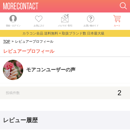
登録・ログイン
お気に入り
メルマガ
・
割引
お買い物ガイド
カート
カラコン全品 送料無料 × 取扱ブランド数 日本最大級
TOP
>
レビュアープロフィール
レビュアープロフィール
モアコンユーザーの声
2
投稿件数
レビュー履歴