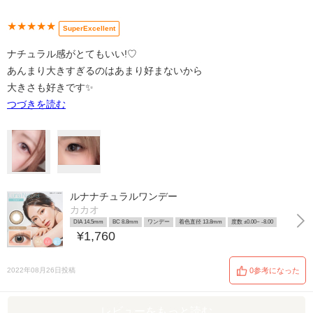
★★★★★
SuperExcellent
ナチュラル感がとてもいい!♡
あんまり大きすぎるのはあまり好まないから
大きさも好きです✨
つづきを読む
ルナナチュラルワンデー
カカオ
DIA 14.5mm
BC 8.8mm
ワンデー
着色直径 13.8mm
度数 ±0.00~ -8.00
¥1,760
2022年08月26日投稿
0参考になった
レビューをもっと読む