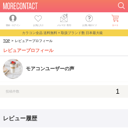
登録・ログイン
お気に入り
メルマガ
・
割引
お買い物ガイド
カート
カラコン全品 送料無料 × 取扱ブランド数 日本最大級
TOP
>
レビュアープロフィール
レビュアープロフィール
モアコンユーザーの声
1
投稿件数
レビュー履歴