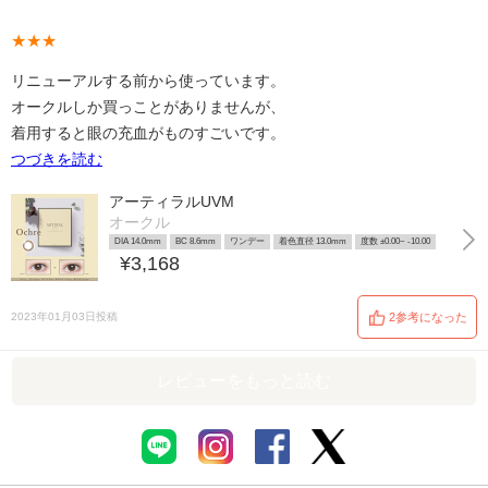
★★★
リニューアルする前から使っています。
オークルしか買っことがありませんが、
着用すると眼の充血がものすごいです。
つづきを読む
アーティラルUVM
オークル
DIA 14.0mm
BC 8.6mm
ワンデー
着色直径 13.0mm
度数 ±0.00~ -10.00
¥3,168
2023年01月03日投稿
2参考になった
レビューをもっと読む