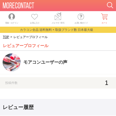
登録・ログイン
お気に入り
メルマガ
・
割引
お買い物ガイド
カート
カラコン全品 送料無料 × 取扱ブランド数 日本最大級
TOP
>
レビュアープロフィール
レビュアープロフィール
モアコンユーザーの声
1
投稿件数
レビュー履歴