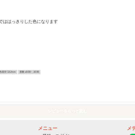
でははっきりした色になります
色直径 13.2mm
度数 ±0.00~ -10.00
レビューをもっと読む
メニュー
メ