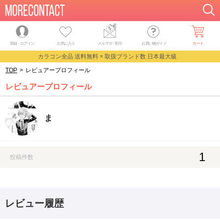
登録・ログイン
お気に入り
メルマガ
・
割引
お買い物ガイド
カート
カラコン全品 送料無料 × 取扱ブランド数 日本最大級
TOP
>
レビュアープロフィール
レビュアープロフィール
ま
1
投稿件数
レビュー履歴