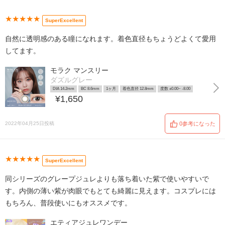
★★★★★
SuperExcellent
自然に透明感のある瞳になれます。着色直径もちょうどよくて愛用
してます。
モラク マンスリー
ダズルグレー
DIA 14.2mm
BC 8.6mm
1ヶ月
着色直径 12.8mm
度数 ±0.00~ -8.00
¥1,650
2022年04月25日投稿
0参考になった
★★★★★
SuperExcellent
同シリーズのグレープジュレよりも落ち着いた紫で使いやすいで
す。内側の薄い紫が肉眼でもとても綺麗に見えます。コスプレには
もちろん、普段使いにもオススメです。
エティアジュレワンデー