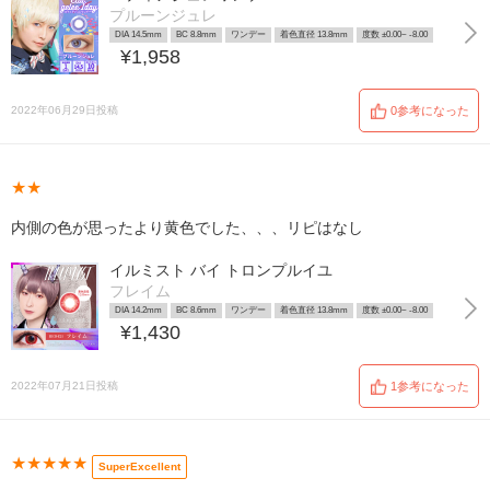
プルーンジュレ
DIA 14.5mm
BC 8.8mm
ワンデー
着色直径 13.8mm
度数 ±0.00~ -8.00
¥1,958
2022年06月29日投稿
0参考になった
★★
内側の色が思ったより黄色でした、、、リピはなし
イルミスト バイ トロンプルイユ
フレイム
DIA 14.2mm
BC 8.6mm
ワンデー
着色直径 13.8mm
度数 ±0.00~ -8.00
¥1,430
2022年07月21日投稿
1参考になった
★★★★★
SuperExcellent