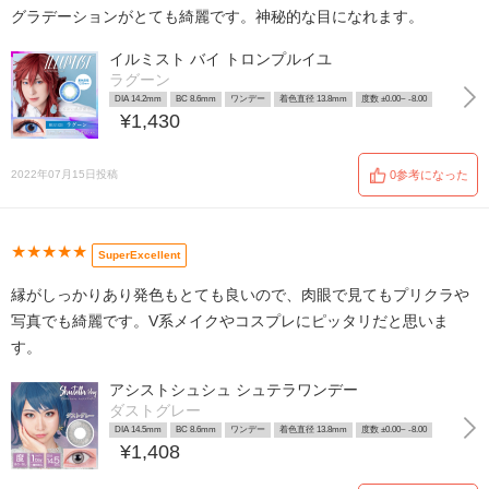
グラデーションがとても綺麗です。神秘的な目になれます。
イルミスト バイ トロンプルイユ
ラグーン
DIA 14.2mm
BC 8.6mm
ワンデー
着色直径 13.8mm
度数 ±0.00~ -8.00
¥1,430
2022年07月15日投稿
0参考になった
★★★★★
SuperExcellent
縁がしっかりあり発色もとても良いので、肉眼で見てもプリクラや
写真でも綺麗です。V系メイクやコスプレにピッタリだと思いま
す。
アシストシュシュ シュテラワンデー
ダストグレー
DIA 14.5mm
BC 8.6mm
ワンデー
着色直径 13.8mm
度数 ±0.00~ -8.00
¥1,408