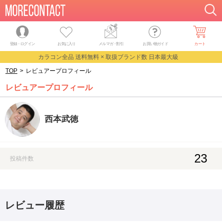
登録・ログイン
お気に入り
メルマガ
・
割引
お買い物ガイド
カート
カラコン全品 送料無料 × 取扱ブランド数 日本最大級
TOP
>
レビュアープロフィール
レビュアープロフィール
西本武徳
23
投稿件数
レビュー履歴