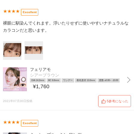
★★★★
Excellent
裸眼に馴染んでくれます。浮いたりせずに使いやすいナチュラルな
カラコンだと思います。
フェリアモ
シアーブラウン
DIA 14.2mm
BC 8.6mm
ワンデー
着色直径 13.0mm
度数 ±0.00~ -10.00
¥1,760
2021年07月30日投稿
5参考になった
★★★★
Excellent