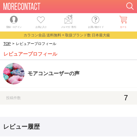
登録・ログイン
お気に入り
メルマガ
・
割引
お買い物ガイド
カート
カラコン全品 送料無料 × 取扱ブランド数 日本最大級
TOP
>
レビュアープロフィール
レビュアープロフィール
モアコンユーザーの声
7
投稿件数
レビュー履歴