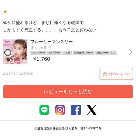
★
確かに盛れるけど まじ目痛くなる乾燥で
しかもすぐ充血する、、、、もう二度と買わない
フルーリーマンスリー
ましゅまろ
DIA 14.5mm
BC 8.7mm
1ヶ月
着色直径 14.0mm
度数 ±0.00~ -8.00
¥1,760
2023年04月28日投稿
0参考になった
レビューをもっと読む
高度管理医療機器販売 許可番号：第18N00073号