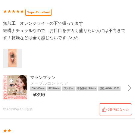
★★★★★
SuperExcellent
無加工 オレンジライトの下で撮ってます
結構ナチュラルなので お目目をデカく盛りたい人には不向きで
す！乾燥などは全く感じないです‬ ₍ᐢ> ̫<ᐢ₎
マランマラン
メープルコントゥア
DIA 14.5mm
BC 8.6mm
ワンデー
着色直径 13.8mm
度数 ±0.00~ -10.00
¥396
2026年05月18日投稿
0参考になった
★★