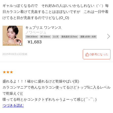
ギャルっぽくなるので それ好みの人はいいかもしれない（´-`）毎
日カラコン着けて充血することはほぼないですが これは一日中着
けてると目が充血するのでリピなし(O_O)
キュプリエ ワンマンス
ノワベージュ
DIA 14.5mm
BC 8.6mm
1ヶ月
着色直径 13.7mm
度数 ±0.00~ -8.00
¥1,683
2025年09月13日投稿
3参考になった
★★★
盛れるよ！！！確かに盛れるけど乾燥やばい(笑)
カラコンマニアで色んなカラコン使ってるけどトップ5に入るレベル
で乾燥えぐ((
喋ってる時とかコンタクトずれちゃうよーって感じ(⌒-⌒; )
つづきを読む