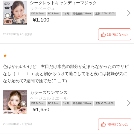
シークレットキャンディーマジック
ラテベージュ
DIA 14.5mm
BC 8.8mm
1ヶ月
着色直径 13.8mm
度数 -0.75~ -10.00
¥1,100
2023年07月26日投稿
1参考になった
★
色はかわいいけど 右目だけ水光の部分が定まらなかったのでリピ
なし（ ｉ _ ｉ ）あと朝からつけて過ごしてると夜には乾燥が気に
なり始めて2週間で捨てた(Ｔ＿Ｔ)
カラーズワンマンス
ベージュルミエール
DIA 14.5mm
BC 8.7mm
1ヶ月
着色直径 13.8mm
度数 ±0.00~ -8.00
¥1,650
2026年06月27日投稿
0参考になった