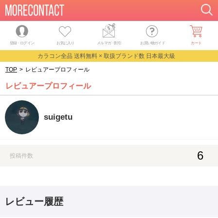
登録・ログイン
お気に入り
メルマガ
・
割引
お買い物ガイド
カート
カラコン全品 送料無料 × 取扱ブランド数 日本最大級
TOP
>
レビュアープロフィール
レビュアープロフィール
suigetu
6
投稿件数
レビュー履歴