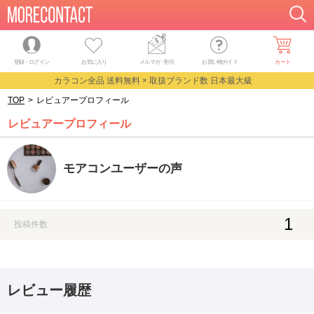
登録・ログイン
お気に入り
メルマガ
・
割引
お買い物ガイド
カート
カラコン全品 送料無料 × 取扱ブランド数 日本最大級
TOP
>
レビュアープロフィール
レビュアープロフィール
モアコンユーザーの声
1
投稿件数
レビュー履歴