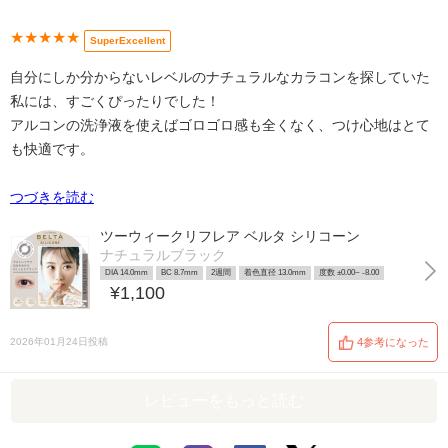
★★★★★
SuperExcellent
自分にしか分からないレベルのナチュラルなカラコンを探していた
私には、すごくぴったりでした！
アルコンの洗浄液を使えばゴロゴロ感も全くなく、つけ心地はとて
も快適です。
つづきを読む
ツーウィークリフレア ベルタ シリコーン
ナチュラルブラック
DIA 14.0mm
BC 8.7mm
2週間
着色直径 13.0mm
度数 ±0.00~ -8.00
¥1,100
2026年01月24日投稿
4参考になった
レビューをもっと読む