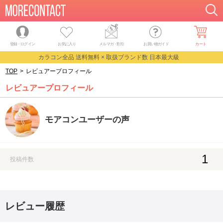
登録・ログイン
お気に入り
メルマガ
・
割引
お買い物ガイド
カート
カラコン全品 送料無料 × 取扱ブランド数 日本最大級
TOP
>
レビュアープロフィール
レビュアープロフィール
モアコンユーザーの声
1
投稿件数
レビュー履歴