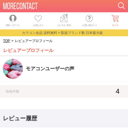
登録・ログイン
お気に入り
メルマガ
・
割引
お買い物ガイド
カート
カラコン全品 送料無料 × 取扱ブランド数 日本最大級
TOP
>
レビュアープロフィール
レビュアープロフィール
モアコンユーザーの声
4
投稿件数
レビュー履歴