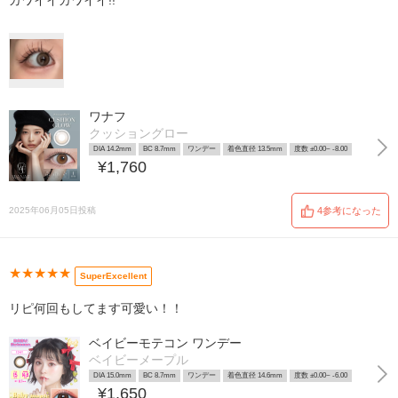
カワイイカワイイ!!
ワナフ
クッショングロー
DIA 14.2mm
BC 8.7mm
ワンデー
着色直径 13.5mm
度数 ±0.00~ -8.00
¥1,760
2025年06月05日投稿
4参考になった
★★★★★
SuperExcellent
リピ何回もしてます可愛い！！
ベイビーモテコン ワンデー
ベイビーメープル
DIA 15.0mm
BC 8.7mm
ワンデー
着色直径 14.6mm
度数 ±0.00~ -6.00
¥1,650