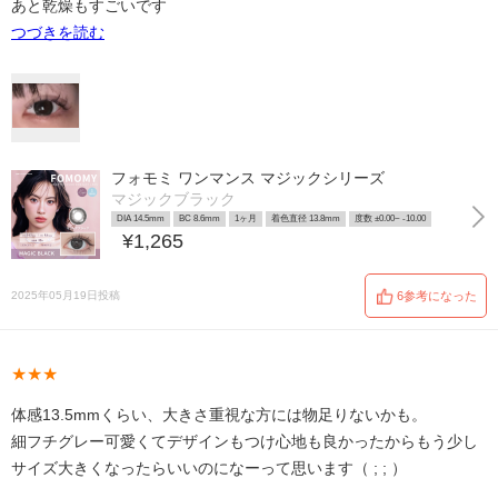
あと乾燥もすごいです
つづきを読む
フォモミ ワンマンス マジックシリーズ
マジックブラック
DIA 14.5mm
BC 8.6mm
1ヶ月
着色直径 13.8mm
度数 ±0.00~ -10.00
¥1,265
2025年05月19日投稿
6参考になった
★★★
体感13.5mmくらい、大きさ重視な方には物足りないかも。
細フチグレー可愛くてデザインもつけ心地も良かったからもう少し
サイズ大きくなったらいいのになーって思います（ ; ; ）