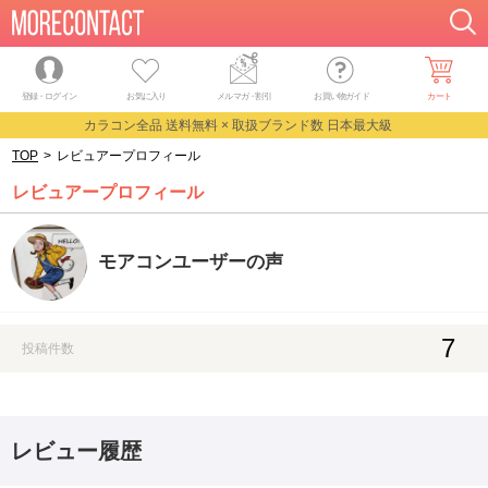
登録・ログイン
お気に入り
メルマガ
・
割引
お買い物ガイド
カート
カラコン全品 送料無料 × 取扱ブランド数 日本最大級
TOP
>
レビュアープロフィール
レビュアープロフィール
モアコンユーザーの声
7
投稿件数
レビュー履歴