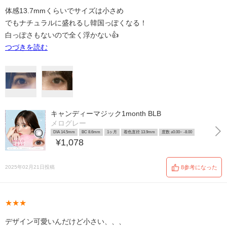
体感13.7mmくらいでサイズは小さめ
でもナチュラルに盛れるし韓国っぽくなる！
白っぽさもないので全く浮かない👍
つづきを読む
キャンディーマジック1month BLB
メログレー
DIA 14.5mm
BC 8.6mm
1ヶ月
着色直径 13.9mm
度数 ±0.00~ -8.00
¥1,078
2025年02月21日投稿
8参考になった
★★★
デザイン可愛いんだけど小さい、、、