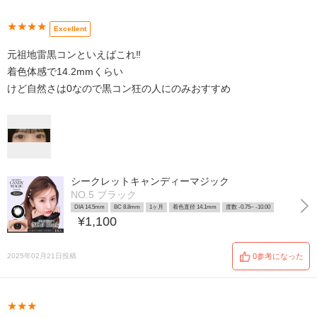
★★★★
Excellent
元祖地雷黒コンといえばこれ‼️
着色体感で14.2mmくらい
けど自然さは0なので黒コン狂の人にのみおすすめ
シークレットキャンディーマジック
NO.5 ブラック
DIA 14.5mm
BC 8.8mm
1ヶ月
着色直径 14.1mm
度数 -0.75~ -10.00
¥1,100
2025年02月21日投稿
0参考になった
★★★