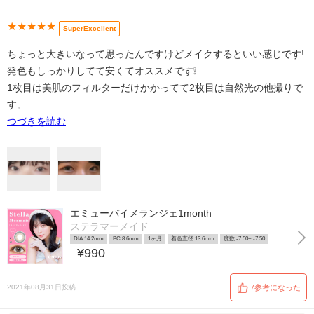
★★★★★
SuperExcellent
ちょっと大きいなって思ったんですけどメイクするといい感じです!
発色もしっかりしてて安くてオススメです❕
1枚目は美肌のフィルターだけかかってて2枚目は自然光の他撮りで
す。
つづきを読む
エミューバイメランジェ1month
ステラマーメイド
DIA 14.2mm
BC 8.6mm
1ヶ月
着色直径 13.6mm
度数 -7.50~ -7.50
¥990
2021年08月31日投稿
7参考になった