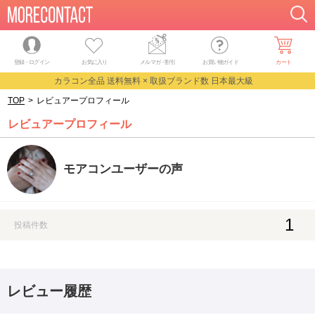
登録・ログイン
お気に入り
メルマガ
・
割引
お買い物ガイド
カート
カラコン全品 送料無料 × 取扱ブランド数 日本最大級
TOP
>
レビュアープロフィール
レビュアープロフィール
モアコンユーザーの声
1
投稿件数
レビュー履歴