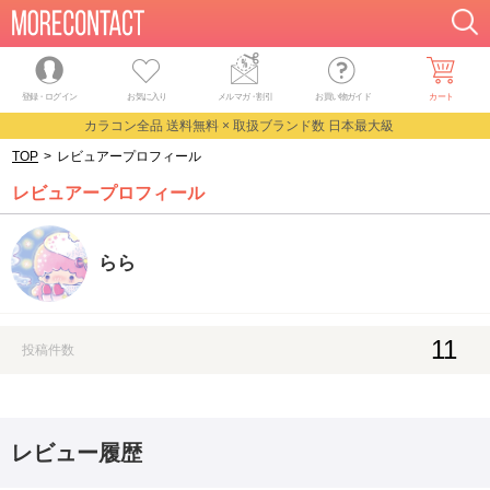
登録・ログイン
お気に入り
メルマガ
・
割引
お買い物ガイド
カート
カラコン全品 送料無料 × 取扱ブランド数 日本最大級
TOP
>
レビュアープロフィール
レビュアープロフィール
らら
11
投稿件数
レビュー履歴