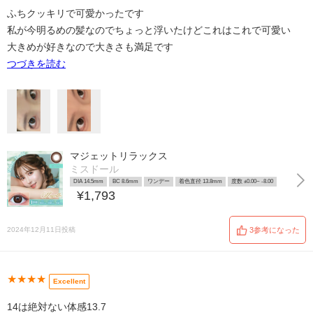
ふちクッキリで可愛かったです
私が今明るめの髪なのでちょっと浮いたけどこれはこれで可愛い
大きめが好きなので大きさも満足です
つづきを読む
マジェットリラックス
ミスドール
DIA 14.5mm
BC 8.6mm
ワンデー
着色直径 13.8mm
度数 ±0.00~ -8.00
¥1,793
2024年12月11日投稿
3参考になった
★★★★
Excellent
14は絶対ない体感13.7