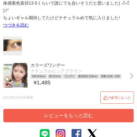
体感着色直径13.5くらいで誰にでも合いそうだと思いました( ˶ー̀֊ー́
)੭"
ちょいギャル期待してたけどナチュラルめで気に入りました!
つづきを読む
カラーズワンデー
ナチュラルピュアブラウン
DIA 14.5mm
BC 8.7mm
ワンデー
着色直径 13.8mm
度数 ±0.00~ -8.00
¥1,485
2021年11月19日投稿
0参考になった
レビューをもっと読む