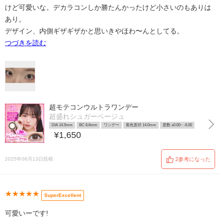
けど可愛いな。デカラコンしか勝たんかったけど小さいのもありは
あり。
デザイン、内側ギザギザかと思いきやほわ〜んとしてる。
つづきを読む
超モテコンウルトラワンデー
超盛れシュガーベージュ
DIA 14.5mm
BC 8.6mm
ワンデー
着色直径 14.0mm
度数 ±0.00~ -6.00
¥1,650
2025年06月13日投稿
2参考になった
★★★★★
SuperExcellent
可愛いーです!