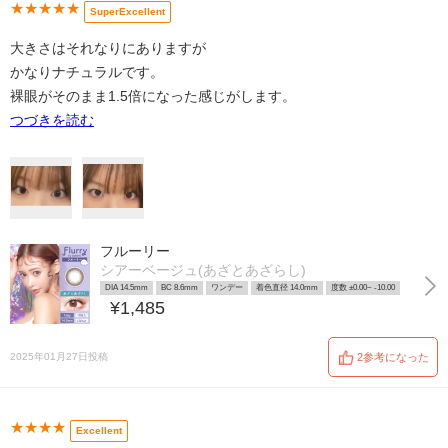
★★★★★
SuperExcellent
大きさはそれなりにありますが
かなりナチュラルです。
裸眼がそのまま1.5倍になった感じがします。
つづきを読む
フルーリー
シアーベージュ(あざとあざらし)
DIA 14.5mm
BC 8.6mm
ワンデー
着色直径 14.0mm
度数 ±0.00~ -10.00
¥1,485
2025年01月27日投稿
2参考になった
★★★★
Excellent