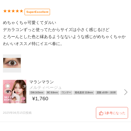
★★★★★
SuperExcellent
めちゃくちゃ可愛くてダルい
デカラコンずっと使ってたからサイズは小さく感じるけど
とろーんとした色と縁あるようなないような感じがめちゃくちゃか
わいいオススメ特にイエベ春に。
マランマラン
メルティベージュ
DIA 14.5mm
BC 8.6mm
ワンデー
着色直径 13.8mm
度数 ±0.00~ -10.00
¥1,760
2025年06月15日投稿
1参考になった