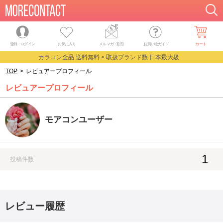
登録・ログイン
お気に入り
メルマガ
・
割引
お買い物ガイド
カート
カラコン全品 送料無料 × 取扱ブランド数 日本最大級
TOP
>
レビュアープロフィール
レビュアープロフィール
モアコンユーザー
1
投稿件数
レビュー履歴