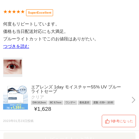
★★★★★
SuperExcellent
何度もリピートしています。
価格も当日配送対応にも大満足。
ブルーライトカットでこのお値段はありがたい。
つづきを読む
エアレンズ 1day モイスチャー55% UV ブルー
ライトセーブ
クリア
DIA 14.2mm
BC 8.7mm
ワンデー
着色直径
度数 -0.50~ -10.00
¥1,628
2023年01月23日投稿
9参考になった