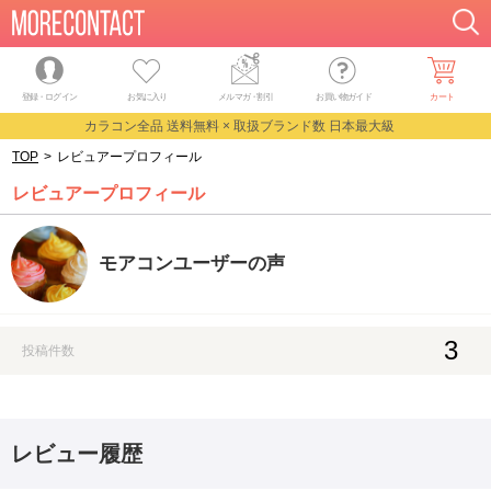
登録・ログイン
お気に入り
メルマガ
・
割引
お買い物ガイド
カート
カラコン全品 送料無料 × 取扱ブランド数 日本最大級
TOP
>
レビュアープロフィール
レビュアープロフィール
モアコンユーザーの声
3
投稿件数
レビュー履歴