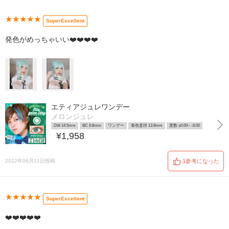
★★★★★
SuperExcellent
発色がめっちゃいい❤️❤️❤️❤️
エティアジュレワンデー
メロンジュレ
DIA 14.5mm
BC 8.8mm
ワンデー
着色直径 13.8mm
度数 ±0.00~ -8.00
¥1,958
2022年06月11日投稿
1参考になった
★★★★★
SuperExcellent
❤️❤️❤️❤️❤️