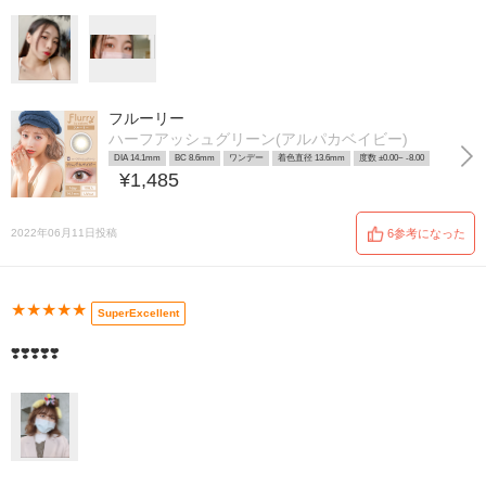
フルーリー
ハーフアッシュグリーン(アルパカベイビー)
DIA 14.1mm
BC 8.6mm
ワンデー
着色直径 13.6mm
度数 ±0.00~ -8.00
¥1,485
2022年06月11日投稿
6参考になった
★★★★★
SuperExcellent
❣️❣️❣️❣️❣️