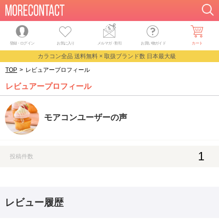
登録・ログイン
お気に入り
メルマガ
・
割引
お買い物ガイド
カート
カラコン全品 送料無料 × 取扱ブランド数 日本最大級
TOP
>
レビュアープロフィール
レビュアープロフィール
モアコンユーザーの声
1
投稿件数
レビュー履歴