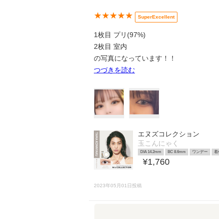
★★★★★
SuperExcellent
1枚目 プリ(97%)
2枚目 室内
の写真になっています！！
つづきを読む
エヌズコレクション
玉こんにゃく
DIA 14.2mm
BC 8.6mm
ワンデー
着
¥1,760
2023年05月01日投稿