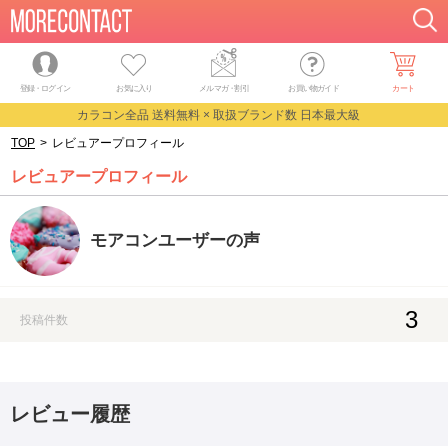
登録・ログイン
お気に入り
メルマガ
・
割引
お買い物ガイド
カート
カラコン全品 送料無料 × 取扱ブランド数 日本最大級
TOP
>
レビュアープロフィール
レビュアープロフィール
モアコンユーザーの声
3
投稿件数
レビュー履歴