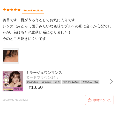
★★★★★
SuperExcellent
奥目です！目がうるうるしてお気に入りです！
レンズはみたらし団子みたいな色味でブルベの私に合うか心配でし
たが、着けると色素薄い系になりました！
今のところ乾きにくいです！
ミラージュワンマンス
ヌードブラウン14.8
DIA 14.8mm
BC 8.6mm
1ヶ月
着色直径 13.9mm
度数 ±0.00~ -8.00
¥1,650
2023年03月12日投稿
1参考になった