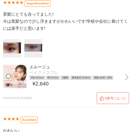
★★★★★
SuperExcellent
茶髪にとても合ってました!
今は黒髪なので少し浮きますがかわいいです!学校や会社に着けてく
には派手だと思います!
エルージュ
ベイクドスフレ
DIA 14.1mm
BC 8.7mm
2週間
着色直径 13.4mm
度数 ±0.00~ -8.00
¥2,640
2022年04月19日投稿
8参考になった
★★★★
Excellent
かわいい