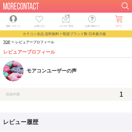
登録・ログイン
お気に入り
メルマガ
・
割引
お買い物ガイド
カート
カラコン全品 送料無料 × 取扱ブランド数 日本最大級
TOP
>
レビュアープロフィール
レビュアープロフィール
モアコンユーザーの声
1
投稿件数
レビュー履歴