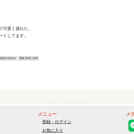
で可愛く盛れた。
ートしてます。
色直径 13.0mm
度数 ±0.00~ -8.00
レビューをもっと読む
メニュー
メ
登録・ログイン
お気に入り