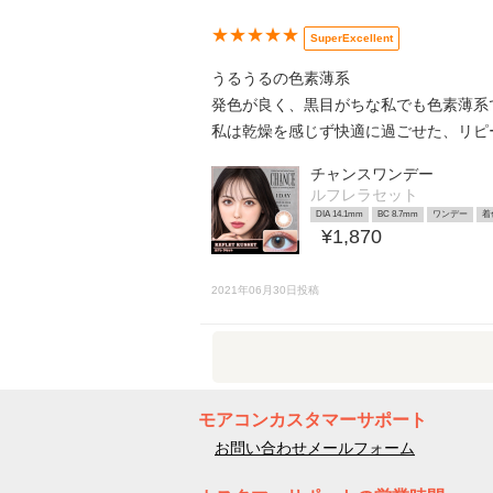
★★★★★
SuperExcellent
うるうるの色素薄系
発色が良く、黒目がちな私でも色素薄系
私は乾燥を感じず快適に過ごせた、リピ
チャンスワンデー
ルフレラセット
DIA 14.1mm
BC 8.7mm
ワンデー
着
¥1,870
2021年06月30日投稿
モアコンカスタマーサポート
お問い合わせメールフォーム