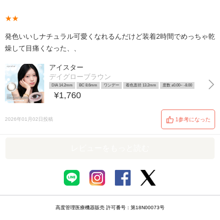
★★
発色いいしナチュラル可愛くなれるんだけど装着2時間でめっちゃ乾
燥して目痛くなった、、
アイスター
デイグローブラウン
DIA 14.2mm
BC 8.6mm
ワンデー
着色直径 13.2mm
度数 ±0.00~ -8.00
¥1,760
2026年01月02日投稿
1参考になった
レビューをもっと読む
高度管理医療機器販売 許可番号：第18N00073号