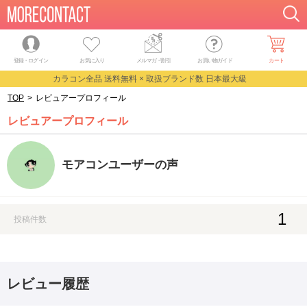
登録・ログイン
お気に入り
メルマガ
・
割引
お買い物ガイド
カート
カラコン全品 送料無料 × 取扱ブランド数 日本最大級
TOP
>
レビュアープロフィール
レビュアープロフィール
モアコンユーザーの声
1
投稿件数
レビュー履歴