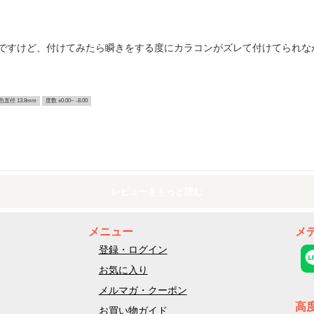
ですけど、付けてみたら瞬きをする度にカラコンがズレて付けてられな
色直径 13.8mm
度数 ±0.00~ -8.00
レビューをもっと読む
メニュー
メ
登録・ログイン
お気に入り
メルマガ・クーポン
高
お買い物ガイド