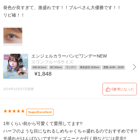
発色が良すぎて、激盛れです！！ブルベさん大優勝です！！
リピ確！！
エンジェルカラーバンビワンデーNEW
スワンブルーSサイズ
DIA 14.1mm
BC 8.6mm
ワンデー
着色直径 13.0mm
度数 ±0.00~ -10.00
¥1,848
2024年10月27日投稿
0参考になった
★★★★★
SuperExcellent
1年くらい前から可愛くて愛用してます!!
ハーフのような目になれるしめちゃくちゃ盛れるのでおすすめです!!
光盛れがはんぱないです!!ディズニーとか行く時などには是非!!