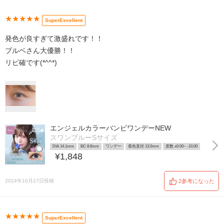
★★★★★
SuperExcellent
発色が良すぎて激盛れです！！
ブルベさん大優勝！！
リピ確です(*^^*)
エンジェルカラーバンビワンデーNEW
スワンブルーSサイズ
DIA 14.1mm
BC 8.6mm
ワンデー
着色直径 13.0mm
度数 ±0.00~ -10.00
¥1,848
2024年10月27日投稿
2参考になった
★★★★★
SuperExcellent