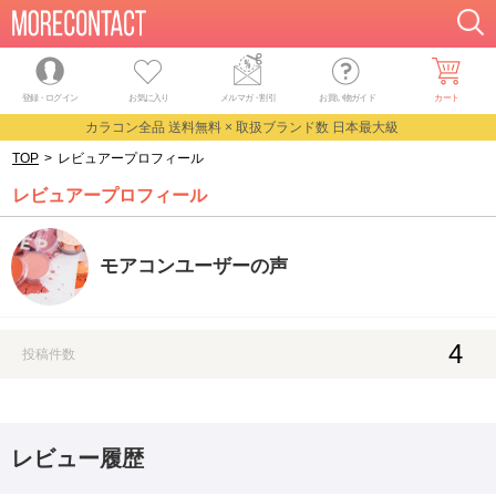
登録・ログイン
お気に入り
メルマガ
・
割引
お買い物ガイド
カート
カラコン全品 送料無料 × 取扱ブランド数 日本最大級
TOP
>
レビュアープロフィール
レビュアープロフィール
モアコンユーザーの声
4
投稿件数
レビュー履歴