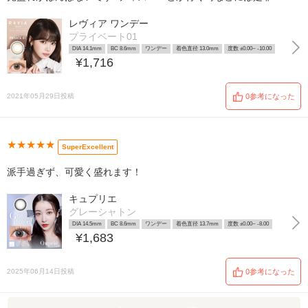
レヴィア ワンデー
プライベート01
DIA 14.1mm
BC 8.6mm
ワンデー
着色直径 13.0mm
度数 ±0.00~ -10.00
¥1,716
2021年05月29日投稿
0参考になった
★★★★★
SuperExcellent
派手過ぎず、可愛く盛れます！
キュプリエ
グレーシャトン
DIA 14.5mm
BC 8.6mm
ワンデー
着色直径 13.7mm
度数 ±0.00~ -8.00
¥1,683
2025年06月14日投稿
0参考になった