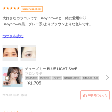
★★★★★
SuperExcellent
大好きなカラコンです!!Baby brownと一緒に愛用中♡
Babybrown(黒、グレー系)よりブラウンよりな色味です。
つづきを読む
チューズミー BLUE LIGHT SAVE
マロンラテ
DIA 14.2mm
BC 8.7mm
ワンデー
着色直径 13.5mm
度数 ±0.00~ -5.00
¥1,705
2022年01月03日投稿
40参考になった