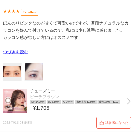
★★★★
Excellent
ほんのりピンクなのが甘くて可愛いのですが、普段ナチュラルなカ
ラコンを好んで付けているので、私には少し派手に感じました。
カラコン感が欲しい方にはオススメです!
つづきを読む
チューズミー
ピーチブラウン
DIA 14.2mm
BC 8.5mm
ワンデー
着色直径 13.5mm
度数 ±0.00~ -10.00
¥1,705
2022年01月03日投稿
16参考になった