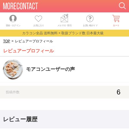
登録・ログイン
お気に入り
メルマガ
・
割引
お買い物ガイド
カート
カラコン全品 送料無料 × 取扱ブランド数 日本最大級
TOP
>
レビュアープロフィール
レビュアープロフィール
モアコンユーザーの声
6
投稿件数
レビュー履歴