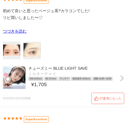
SuperExcellent
初めて良いと思ったベージュ系?カラコンでした!
リピ買いしました〜♡
つづきを読む
チューズミー BLUE LIGHT SAVE
ミルキーチャイ
DIA 14.2mm
BC 8.7mm
ワンデー
着色直径 13.5mm
度数 ±0.00~ ±0.00
¥1,705
2022年01月03日投稿
27参考になった
★★★★★
SuperExcellent