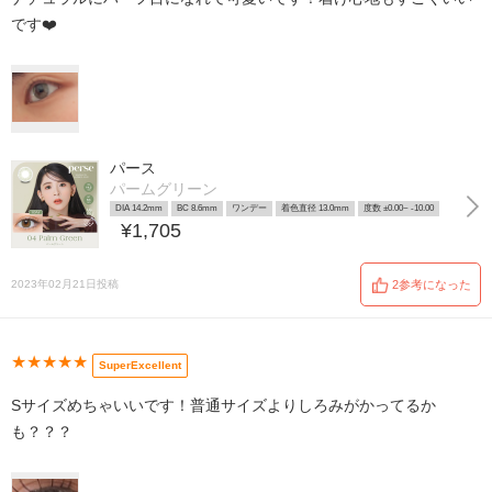
です❤️
パース
パームグリーン
DIA 14.2mm
BC 8.6mm
ワンデー
着色直径 13.0mm
度数 ±0.00~ -10.00
¥1,705
2023年02月21日投稿
2参考になった
★★★★★
SuperExcellent
Sサイズめちゃいいです！普通サイズよりしろみがかってるか
も？？？