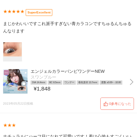
★★★★★
SuperExcellent
まじかわいいですこれ派手すぎない青カラコンですちゅるんちゅる
んなります
エンジェルカラーバンビワンデーNEW
スワンブルー
DIA 14.4mm
BC 8.5mm
ワンデー
着色直径 13.7mm
度数 ±0.00~ -10.00
¥1,848
2023年05月22日投稿
0参考になった
★★★
ナチュラルにハーフ目になれて可愛いです！着け心地もすごくいい