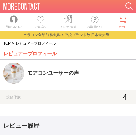
登録・ログイン
お気に入り
メルマガ
・
割引
お買い物ガイド
カート
カラコン全品 送料無料 × 取扱ブランド数 日本最大級
TOP
>
レビュアープロフィール
レビュアープロフィール
モアコンユーザーの声
4
投稿件数
レビュー履歴